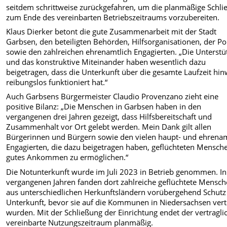
seitdem schrittweise zurückgefahren, um die planmäßige Schl
zum Ende des vereinbarten Betriebszeitraums vorzubereiten.
Klaus Dierker betont die gute Zusammenarbeit mit der Stadt
Garbsen, den beteiligten Behörden, Hilfsorganisationen, der Pol
sowie den zahlreichen ehrenamtlich Engagierten. „Die Unterst
und das konstruktive Miteinander haben wesentlich dazu
beigetragen, dass die Unterkunft über die gesamte Laufzeit hi
reibungslos funktioniert hat.“
Auch Garbsens Bürgermeister Claudio Provenzano zieht eine
positive Bilanz: „Die Menschen in Garbsen haben in den
vergangenen drei Jahren gezeigt, dass Hilfsbereitschaft und
Zusammenhalt vor Ort gelebt werden. Mein Dank gilt allen
Bürgerinnen und Bürgern sowie den vielen haupt- und ehrenam
Engagierten, die dazu beigetragen haben, geflüchteten Mensch
gutes Ankommen zu ermöglichen.“
Die Notunterkunft wurde im Juli 2023 in Betrieb genommen. I
vergangenen Jahren fanden dort zahlreiche geflüchtete Mensc
aus unterschiedlichen Herkunftsländern vorübergehend Schutz
Unterkunft, bevor sie auf die Kommunen in Niedersachsen verte
wurden. Mit der Schließung der Einrichtung endet der vertragli
vereinbarte Nutzungszeitraum planmäßig.