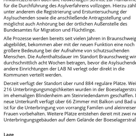
für die Durchführung des Asylverfahrens vollzogen. Hierzu zäh
unter anderem die Registrierung und Erstuntersuchung der
Asylsuchenden sowie die anschließende Antragsstellung und
möglichst auch Anhörung bei der örtlichen Außenstelle des
Bundesamtes für Migration und Flüchtlinge.
Alle Prozesse werden bereits seit vielen Jahren in Braunschwei
abgebildet, bekommen aber mit der neuen Funktion eine noch
größere Bedeutung bei der Aufnahme von schutzsuchenden
Menschen. Die Aufenthaltsdauer im Standort Braunschweig wi
durchschnittlich acht Wochen betragen, bevor die Asylsuchend
andere Einrichtungen der LAB NI verlegt oder direkt in die
Kommunen verteilt werden.
Derzeit verfügt der Standort über rund 884 reguläre Plätze. Wei
216 Unterbringungsmögichkeiten wurden in der Boeselagerstr
im ehemaligen Blindenheim am Steinriedendamm geschaffen. 
neue Unterkunft verfügt über 66 Zimmer mit Balkon und Bad 
ist für die Unterbringung von vorrangig Familen und aleinreis
Frauen vorbehalten. Weitere Plätze entstehen dereit mit zwei 
Unterbringungsgebäuden auf dem Gelände der Boeselagerstraß
Lage