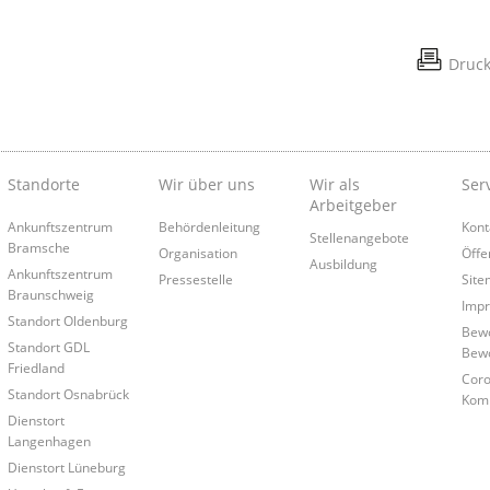
Druc
Standorte
Wir über uns
Wir als
Ser
Arbeitgeber
Ankunftszentrum
Behördenleitung
Kont
Stellenangebote
Bramsche
Organisation
Öffe
Ausbildung
Ankunftszentrum
Pressestelle
Site
Braunschweig
Imp
Standort Oldenburg
Bewo
Standort GDL
Bew
Friedland
Coro
Standort Osnabrück
Kom
Dienstort
Langenhagen
Dienstort Lüneburg