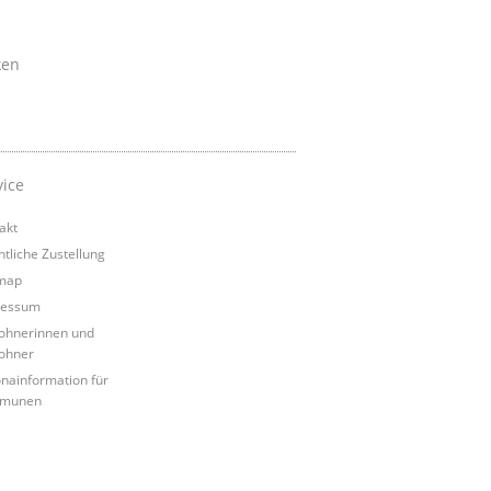
ken
vice
akt
ntliche Zustellung
map
ressum
hnerinnen und
ohner
nainformation für
munen