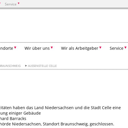
Service
Suchen
andorte
Wir über uns
Wir als Arbeitgeber
Service
BRAUNSCHWEIG
AUSSENSTELLE CELLE
itäten haben das Land Niedersachsen und die Stadt Celle eine
zung einiger Gebäude
hard Barracks
örde Niedersachsen, Standort Braunschweig, geschlossen.