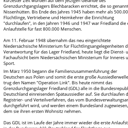
kürzester Zeit wurden auf dem jetzigen Gelände des
Grenzdurchgangslagers Blechbaracken errichtet, die so genann
Nissenhütten. Bis Ende des Jahres 1945 haben mehr als 500.0
Flüchtlinge, Vertriebene und Heimkehrer die Einrichtung
"durchlaufen", in den Jahren 1946 und 1947 war Friedland die 
Anlaufstelle für fast 800.000 Menschen.
Am 11. Februar 1948 übernahm das neu eingerichtete
Niedersächsische Ministerium für Flüchtlingsangelegenheiten d
Verantwortung für das Lager Friedland, heute liegt die Dienst- 
Fachaufsicht beim Niedersächsischen Ministerium für Inneres 
Sport.
Im März 1950 begann die Familienzusammenführung der
Deutschen aus Polen und somit die erste große Aussiedlerwelle
trug den Namen "Operation Link". Bis heute nimmt das
Grenzdurchgangslager Friedland (GDL) alle in die Bundesrepubl
Deutschland einreisenden Spätaussiedler auf. Sie durchlaufen 
Registrier- und Verteilverfahren, das vom Bundesverwaltungsa
durchgeführt wird, und werden einem Bundesland zugewiesen,
dem sie ihren ersten Wohnsitz nehmen.
Das GDL ist im Laufe der Jahre immer wieder die erste Anlaufst