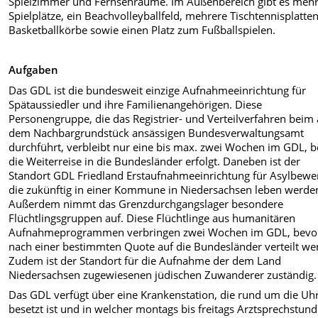
Spielzimmer und Fernsehräume. Im Außenbereich gibt es meh
Spielplätze, ein Beachvolleyballfeld, mehrere Tischtennisplatten
Basketballkörbe sowie einen Platz zum Fußballspielen.
Aufgaben
Das GDL ist die bundesweit einzige Aufnahmeeinrichtung für
Spätaussiedler und ihre Familienangehörigen. Diese
Personengruppe, die das Registrier- und Verteilverfahren beim 
dem Nachbargrundstück ansässigen Bundesverwaltungsamt
durchführt, verbleibt nur eine bis max. zwei Wochen im GDL, 
die Weiterreise in die Bundesländer erfolgt. Daneben ist der
Standort GDL Friedland Erstaufnahmeeinrichtung für Asylbewe
die zukünftig in einer Kommune in Niedersachsen leben werde
Außerdem nimmt das Grenzdurchgangslager besondere
Flüchtlingsgruppen auf. Diese Flüchtlinge aus humanitären
Aufnahmeprogrammen verbringen zwei Wochen im GDL, bevor
nach einer bestimmten Quote auf die Bundesländer verteilt we
Zudem ist der Standort für die Aufnahme der dem Land
Niedersachsen zugewiesenen jüdischen Zuwanderer zuständig.
Das GDL verfügt über eine Krankenstation, die rund um die Uh
besetzt ist und in welcher montags bis freitags Arztsprechstun