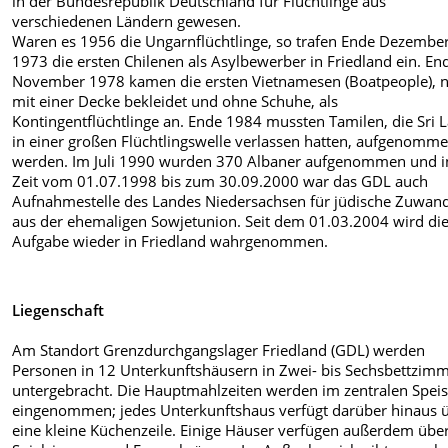
in der Bundesrepublik Deutschland für Flüchtlinge aus
verschiedenen Ländern gewesen.
Waren es 1956 die Ungarnflüchtlinge, so trafen Ende Dezembe
1973 die ersten Chilenen als Asylbewerber in Friedland ein. En
November 1978 kamen die ersten Vietnamesen (Boatpeople), 
mit einer Decke bekleidet und ohne Schuhe, als
Kontingentflüchtlinge an. Ende 1984 mussten Tamilen, die Sri 
in einer großen Flüchtlingswelle verlassen hatten, aufgenomm
werden. Im Juli 1990 wurden 370 Albaner aufgenommen und i
Zeit vom 01.07.1998 bis zum 30.09.2000 war das GDL auch
Aufnahmestelle des Landes Niedersachsen für jüdische Zuwan
aus der ehemaligen Sowjetunion. Seit dem 01.03.2004 wird di
Aufgabe wieder in Friedland wahrgenommen.
Liegenschaft
Am Standort Grenzdurchgangslager Friedland (GDL) werden
Personen in 12 Unterkunftshäusern in Zwei- bis Sechsbettzim
untergebracht. Die Hauptmahlzeiten werden im zentralen Speis
eingenommen; jedes Unterkunftshaus verfügt darüber hinaus 
eine kleine Küchenzeile. Einige Häuser verfügen außerdem übe